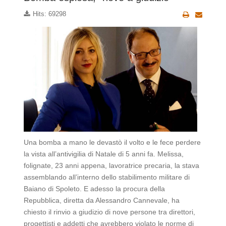
Hits: 69298
Una bomba a mano le devastò il volto e le fece perdere
la vista all’antivigilia di Natale di 5 anni fa. Melissa,
folignate, 23 anni appena, lavoratrice precaria, la stava
assemblando all’interno dello stabilimento militare di
Baiano di Spoleto. E adesso la procura della
Repubblica, diretta da Alessandro Cannevale, ha
chiesto il rinvio a giudizio di nove persone tra direttori,
progettisti e addetti che avrebbero violato le norme di