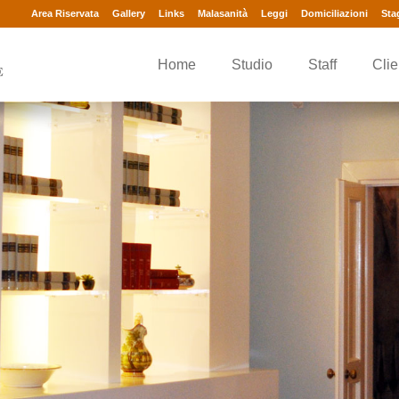
Area Riservata
Gallery
Links
Malasanità
Leggi
Domiciliazioni
Sta
Home
Studio
Staff
Clie