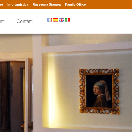
ge
Infortunistica
Rassegna Stampa
Family Office
nti
Contatti