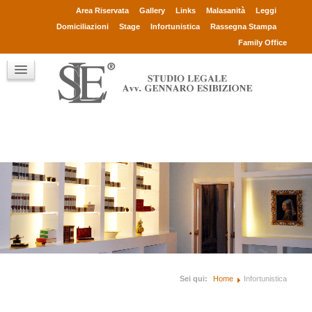
Avv. Gennaro Esibizione
Area Riservata
Gallery
Links
Malasanità
Leggi
Collaboratori
Domiciliazioni
Stage
Infortunistica
Rassegna Stampa
Consulenti
Family Office
Clienti
Chi sono
Contatti
Sei qui:
Home
Infortunistica