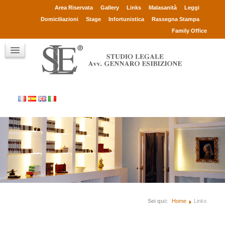
Avv. Gennaro Esibizione
Area Riservata
Gallery
Links
Malasanità
Leggi
Collaboratori
Domiciliazioni
Stage
Infortunistica
Rassegna Stampa
Consulenti
Family Office
Clienti
Chi sono
Contatti
Sei qui:
Home
Links