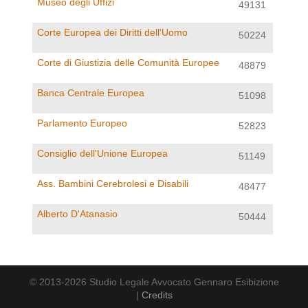
Museo degli Uffizi
49131
Corte Europea dei Diritti dell'Uomo
50224
Corte di Giustizia delle Comunità Europee
48879
Banca Centrale Europea
51098
Parlamento Europeo
52823
Consiglio dell'Unione Europea
51149
Ass. Bambini Cerebrolesi e Disabili
48477
Alberto D'Atanasio
50444
© 2013-2026 Studio Legale Avvocato Gennaro Esibizione
|
Credits