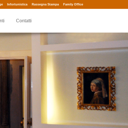
ge
Infortunistica
Rassegna Stampa
Family Office
nti
Contatti