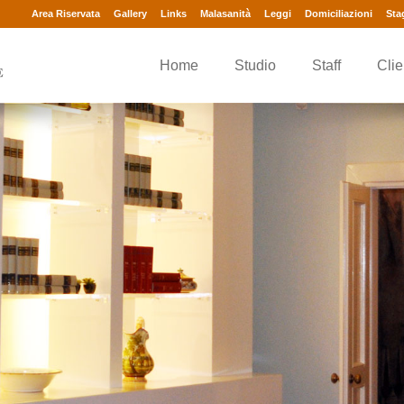
Area Riservata
Gallery
Links
Malasanità
Leggi
Domiciliazioni
Sta
Home
Studio
Staff
Clie