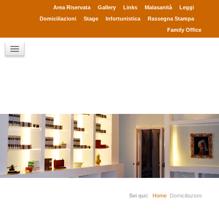
Avv. Gennaro Esibizione
Area Riservata
Gallery
Links
Malasanità
Leggi
Collaboratori
Domiciliazioni
Stage
Infortunistica
Rassegna Stampa
Consulenti
Family Office
Clienti
Chi sono
Contatti
Sei qui:
Home
Domiciliazioni