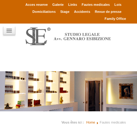
Avv. Gennaro Esibizione
Acces reserve
Galerie
Links
Fautes medicales
Lois
Associés
Domiciliations
Stage
Accidents
Revue de presse
Consultants
Family Office
Clients
Qui sont
Contact
Vous êtes ici :
Home
Fautes medicales