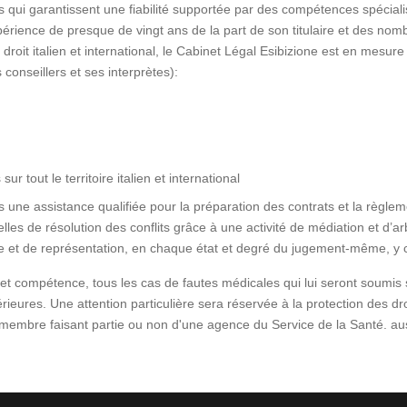
els qui garantissent une fiabilité supportée par des compétences spécia
érience de presque de vingt ans de la part de son titulaire et des nom
roit italien et international, le Cabinet Légal Esibizione est en mesure d
conseillers et ses interprètes):
 tout le territoire italien et international
rs une assistance qualifiée pour la préparation des contrats et la règl
elles de résolution des conflits grâce à une activité de médiation et d’arbi
e et de représentation, en chaque état et degré du jugement-même, y 
t compétence, tous les cas de fautes médicales qui lui seront soumis sur
ieures. Une attention particulière sera réservée à la protection des dr
embre faisant partie ou non d'une agence du Service de la Santé. aus