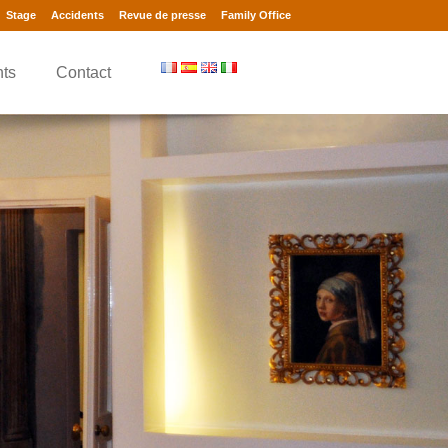
Stage
Accidents
Revue de presse
Family Office
nts
Contact