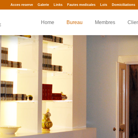
Acces reserve
Galerie
Links
Fautes medicales
Lois
Domiciliations
Home
Bureau
Membres
Clie