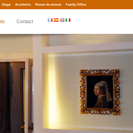
Stage
Accidents
Revue de presse
Family Office
nts
Contact