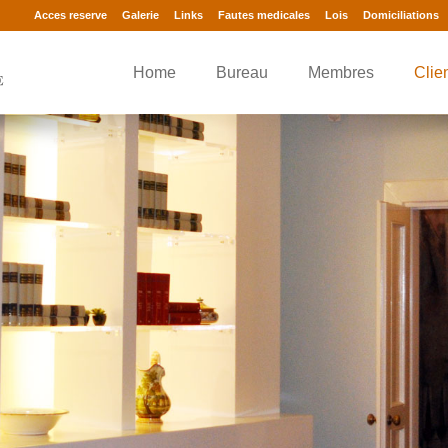
Acces reserve
Galerie
Links
Fautes medicales
Lois
Domiciliations
Home
Bureau
Membres
Clie