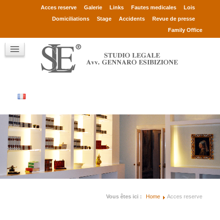
Avv. Gennaro Esibizione
Acces reserve
Galerie
Links
Fautes medicales
Lois
Associés
Domiciliations
Stage
Accidents
Revue de presse
Consultants
Family Office
Clients
Qui sont
Contact
Vous êtes ici :
Home
Acces reserve