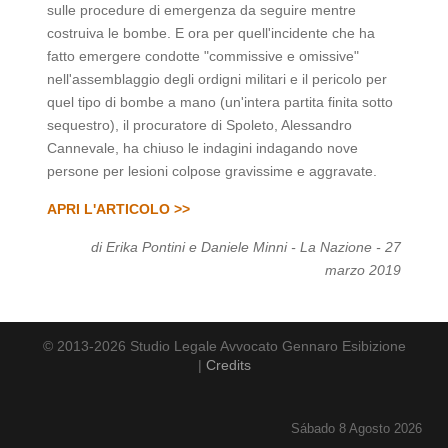
sulle procedure di emergenza da seguire mentre
costruiva le bombe. E ora per quell'incidente che ha
fatto emergere condotte "commissive e omissive"
nell'assemblaggio degli ordigni militari e il pericolo per
quel tipo di bombe a mano (un'intera partita finita sotto
sequestro), il procuratore di Spoleto, Alessandro
Cannevale, ha chiuso le indagini indagando nove
persone per lesioni colpose gravissime e aggravate.
APRI L'ARTICOLO >>
di Erika Pontini e Daniele Minni - La Nazione - 27
marzo 2019
© 2013-2026 Studio Legale Avvocato Gennaro Esibizione
|
Credits
Sábado 8 Agosto 2026