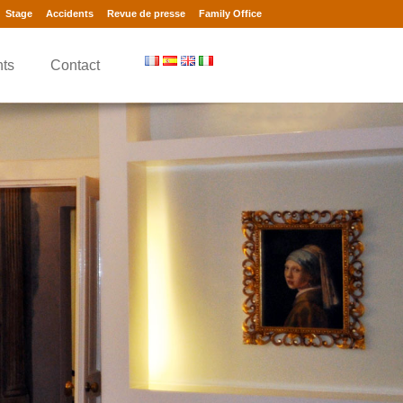
Stage
Accidents
Revue de presse
Family Office
nts
Contact