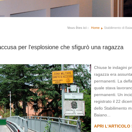
Vous êtes ici :
Home
Stabilimento di Bai
'accusa per l'esplosione che sfigurò una ragazza
Chiuse le indagini pr
ragazza era assunta 
permanenti. La defl
quale stava lavorand
permanenti. Un inci
registrato il 22 dice
dello Stabilimento m
Baiano...
APRI L'ARTICOLO 