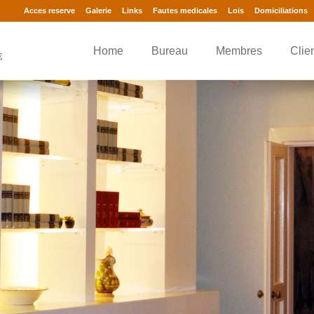
Acces reserve
Galerie
Links
Fautes medicales
Lois
Domiciliations
Home
Bureau
Membres
Clie